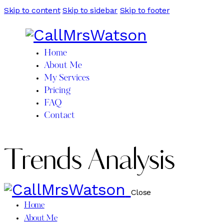
Skip to content
Skip to sidebar
Skip to footer
Home
About Me
My Services
Pricing
FAQ
Contact
Trends Analysis
Close
Home
About Me