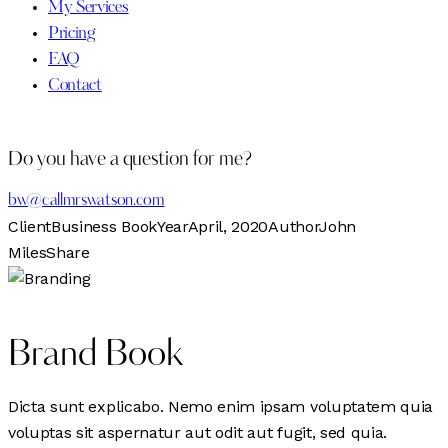
My Services
Pricing
FAQ
Contact
Do you have a question for me?
bw@callmrswatson.com
Client
Business Book
Year
April, 2020
Author
John
Miles
Share
Brand Book
Dicta sunt explicabo. Nemo enim ipsam voluptatem quia
voluptas sit aspernatur aut odit aut fugit, sed quia.